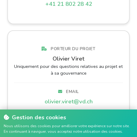
+41 21 802 28 42
PORTEUR DU PROJET
Olivier Viret
Uniquement pour des questions relatives au projet et
à sa gouvernance
EMAIL
olivier.viret@vd.ch
Gestion des cookies
TÉLÉPHONE
Nous utilisons des cookies pour améliorer votre expérience sur notre site.
+41 79 310 09 54
En continuant à naviguer, vous acceptez notre utilisation des cookies.